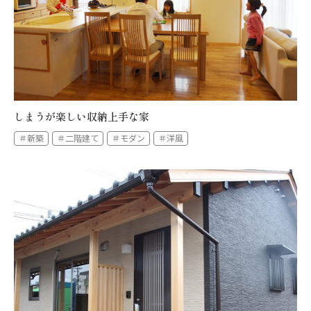
しまうが楽しい収納上手な家
＃新築
＃二階建て
＃モダン
＃洋風