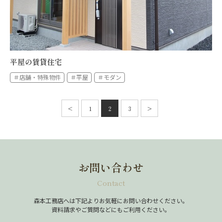
平屋の賃貸住宅
＃店舗・特殊物件
＃平屋
＃モダン
投
稿
<
1
2
3
>
前
次
の
へ
へ
ペ
ー
ジ
送
り
お問い合わせ
Contact
森本工務店へは下記よりお気軽にお問い合わせください。
資料請求やご質問などにもご利用ください。