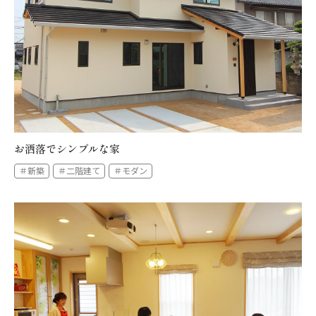
お洒落でシンプルな家
＃新築
＃二階建て
＃モダン