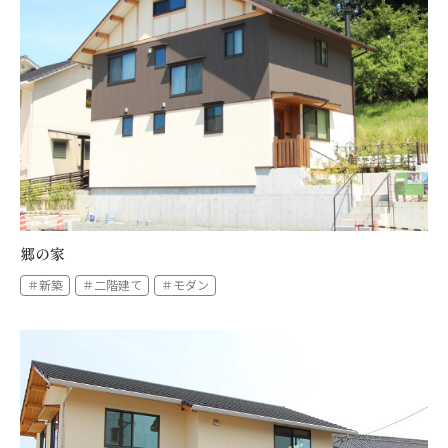
郷の家
＃新築
＃二階建て
＃モダン