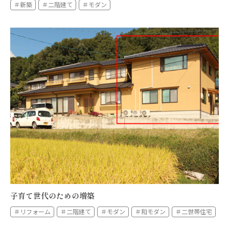
＃新築
＃二階建て
＃モダン
子育て世代のための増築
＃リフォーム
＃二階建て
＃モダン
＃和モダン
＃二世帯住宅