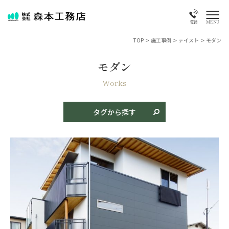
MENU
電話
TOP
>
施工事例
>
テイスト
>
モダン
モダン
商品名
新築
リフォーム
古民家再生
店舗・特殊物件
Works
タイプ
タグから探す
平屋
二階建て
特殊・変形地
二世帯住宅
テイスト
和風
モダン
和モダン
洋風
素材
焼き板
漆喰
タイル・レンガ