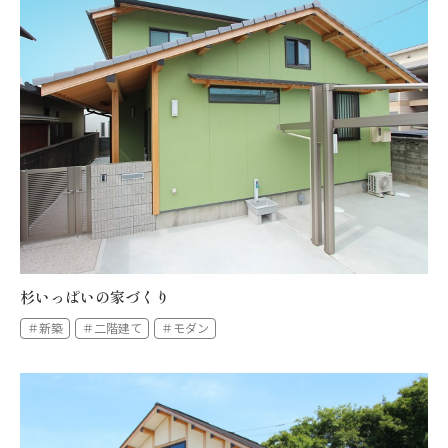
杉いっぱいの家づくり
＃新築
＃二階建て
＃モダン