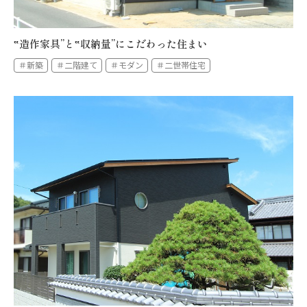
‟造作家具”と‟収納量”にこだわった住まい
＃新築
＃二階建て
＃モダン
＃二世帯住宅