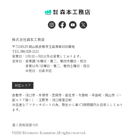
株式会社森本工務店
〒713-8125 岡山県倉敷市玉島勇崎1026番地
TEL.086-528-2121
営業日：1月1日～5日以外は営業しております。
定休日：営業課/水曜日・第二、第四木曜日・祝日
営業以外/日曜日・第二、第四土曜日・祝日
※祝日：日直対応
対応エリア
倉敷市・浅口市・井原市・笠岡市・総社市・矢掛町・早島町・岡山市（一
部エリア除く）・玉野市・浅口郡里庄町
※迅速なアフターサポートの為、弊社から車で1時間圏内を目安としており
ます。
個人情報保護方針
©2026 Morimoto Koumuten All rights recerved.