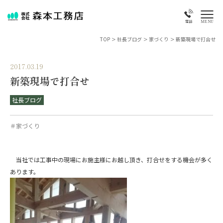
MENU
電話
TOP
>
社長ブログ
>
家づくり
>
新築現場で打合せ
2017.03.19
新築現場で打合せ
社長ブログ
＃家づくり
当社では工事中の現場にお施主様にお越し頂き、打合せをする機会が多く
あります。