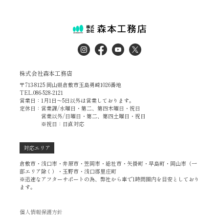
株式会社森本工務店
〒713-8125 岡山県倉敷市玉島勇崎1026番地
TEL.086-528-2121
営業日：1月1日～5日以外は営業しております。
定休日：営業課/水曜日・第二、第四木曜日・祝日
営業以外/日曜日・第二、第四土曜日・祝日
※祝日：日直対応
対応エリア
倉敷市・浅口市・井原市・笠岡市・総社市・矢掛町・早島町・岡山市（一
部エリア除く）・玉野市・浅口郡里庄町
※迅速なアフターサポートの為、弊社から車で1時間圏内を目安としており
ます。
個人情報保護方針