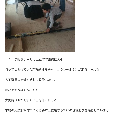
↑ 定規をレールに見立てて路線拡大中
持ってこられていた新幹線オモチャ（プラレール？）が走るコースを
大工道具の定規や端材で製作したり、
端材で新幹線を作ったり、
大鋸屑（おがくず）で山を作ったりと、
本物の天然無垢材でつくる森本工務店ならではの現場遊びを堪能していまし