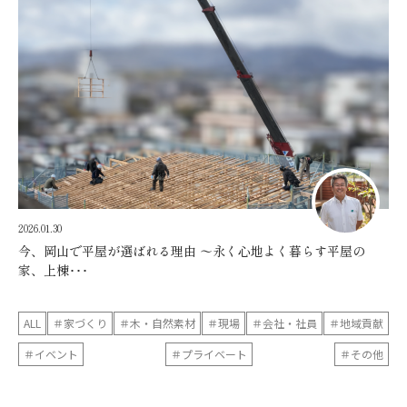
2026.01.30
今、岡山で平屋が選ばれる理由 〜永く心地よく暮らす平屋の
家、上棟･･･
ALL
＃家づくり
＃木・自然素材
＃現場
＃会社・社員
＃地域貢献
＃イベント
＃プライベート
＃その他